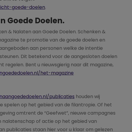
zicht-goede-doelen
.
n Goede Doelen.
nken & Nalaten aan Goede Doelen. Schenken &
magazine te promotie van de goede doelen en
 aangeboden aan personen welke de intentie
rsteunen. Dit betekend voor de aangesloten doelen
nt regelen. Bent u nieuwsgierig naar dit magazine,
angoededoelen.nl/het-magazine
naangoededoelen.nl/publicaties
houden wij
e spelen op het gebied van de filantropie. Of het
elgeving omtrent de “Geefwet”, nieuwe campagnes
n nalatenschap of actie op het gebied van
an publicaties staan hier voor u klaar om gelezen