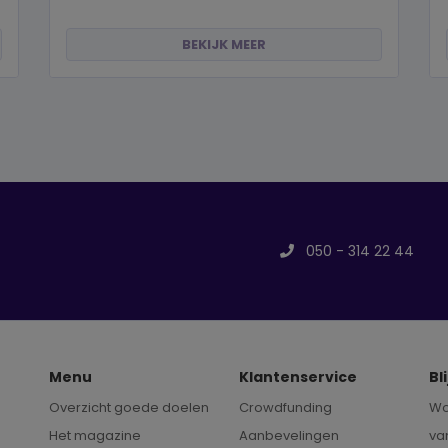
BEKIJK MEER
050 - 314 22 44
Menu
Klantenservice
Bl
Overzicht goede doelen
Crowdfunding
Wo
Het magazine
Aanbevelingen
va