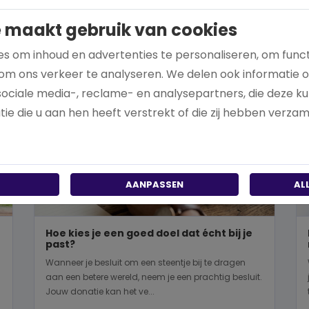
 maakt gebruik van cookies
s om inhoud en advertenties te personaliseren, om funct
om ons verkeer te analyseren. We delen ook informatie 
sociale media-, reclame- en analysepartners, die deze 
ie die u aan hen heeft verstrekt of die zij hebben verza
AANPASSEN
AL
Hoe kies je een goed doel dat écht bij je
past?
Wanneer je besluit om een steentje bij te dragen
aan een betere wereld, neem je een prachtig besluit.
Jouw donatie kan het ve...