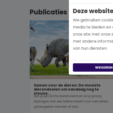
Deze website
Publicaties
We gebruiken cookie
media te bieden en 
onze site met onze 
met andere informat
van hun diensten.
WEIGEREN
Samen voor de dieren: De mooiste
dierendoelen om vandaag nog te
steune...
Ben jij een echte dierenvriend en wil je graag
bijdragen aan een betere wereld voor viervoeters,
gevleugelde vrienden of wild...