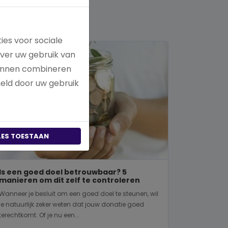
ies voor sociale
over uw gebruik van
kunnen combineren
meld door uw gebruik
LES TOESTAAN
Is een goed doel betrouwbaar? 5
manieren om dit zelf te controleren
Wanneer je besluit om een goed doel te steunen, wil
je natuurlijk zeker weten dat jouw donatie goed
terechtkomt. Of je nu een...