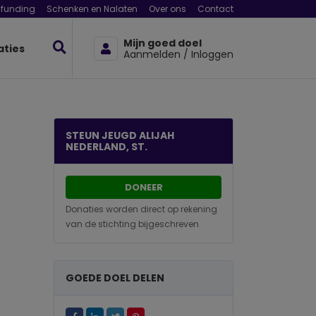
funding
Schenken en Nalaten
Over ons
Contact
Mijn goed doel
aties
Aanmelden / Inloggen
STEUN JEUGD ALIJAH
NEDERLAND, ST.
DONEER
Donaties worden direct op rekening
van de stichting bijgeschreven
GOEDE DOEL DELEN