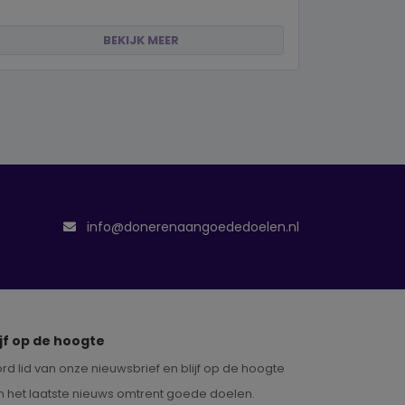
BEKIJK MEER
info@donerenaangoededoelen.nl
ijf op de hoogte
rd lid van onze nieuwsbrief en blijf op de hoogte
n het laatste nieuws omtrent goede doelen.