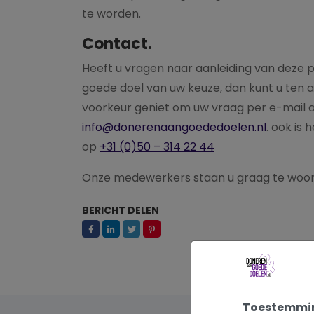
te worden.
Contact.
Heeft u vragen naar aanleiding van deze
goede doel van uw keuze, dan kunt u ten 
voorkeur geniet om uw vraag per e-mail a
info@donerenaangoededoelen.nl
. ook is
op
+31 (0)50 – 314 22 44
Onze medewerkers staan u graag te woor
BERICHT DELEN
Toestemmi