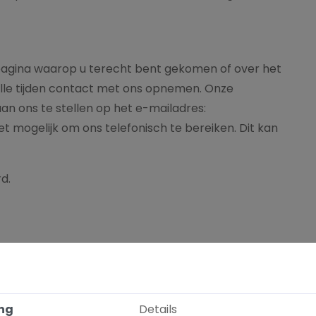
 pagina waarop u terecht bent gekomen of over het
alle tijden contact met ons opnemen. Onze
an ons te stellen op het e-mailadres:
 het mogelijk om ons telefonisch te bereiken. Dit kan
d.
ng
Details