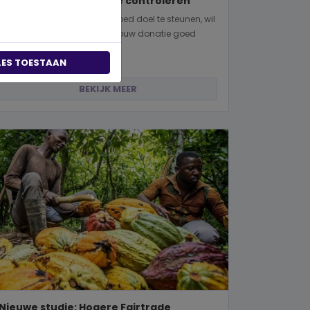
manieren om dit zelf te controleren
Wanneer je besluit om een goed doel te steunen, wil
je natuurlijk zeker weten dat jouw donatie goed
terechtkomt. Of je nu een...
LES TOESTAAN
BEKIJK MEER
Nieuwe studie: Hogere Fairtrade