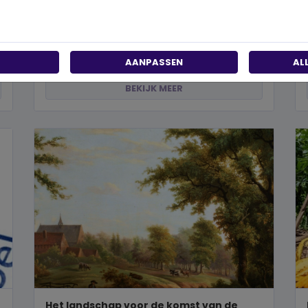
past?
Wanneer je besluit om een steentje bij te dragen
aan een betere wereld, neem je een prachtig besluit.
Jouw donatie kan het ve...
AANPASSEN
AL
BEKIJK MEER
Het landschap voor de komst van de