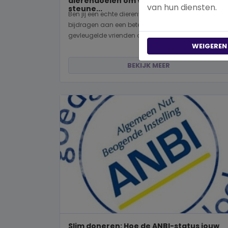
dierendoelen om vandaag nog te
van hun diensten.
steune...
Ben jij een echte dierenvriend en wil je graag
bijdragen aan een betere wereld voor viervoeters,
gevleugelde vrienden of wild...
WEIGEREN
BEKIJK MEER
Slim doneren: Hoe de ANBI-status jouw