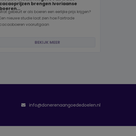
cacaoprijzen brengen Ivoriaanse
boeren...
Wat gebeurt er als boeren een eerlijke prijs krijgen?
Een nieuwe studie laat zien hoe Fairtrade
cacaoboeren vooruitgaan
BEKIJK MEER
info@donerenaangoededoelen.nl