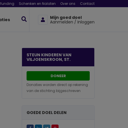
funding
Schenken en Nalaten
Over ons
Contact
Mijn goed doel
aties
Aanmelden / Inloggen
STEUN KINDEREN VAN
VILJOENSKROON, ST.
DONEER
Donaties worden direct op rekening
van de stichting bijgeschreven
GOEDE DOEL DELEN