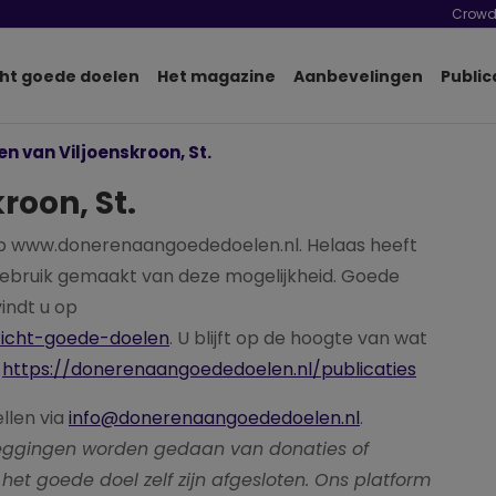
Crowd
ht goede doelen
Het magazine
Aanbevelingen
Public
n van Viljoenskroon, St.
roon, St.
p www.donerenaangoededoelen.nl. Helaas heeft
 gebruik gemaakt van deze mogelijkheid. Goede
indt u op
zicht-goede-doelen
. U blijft op de hoogte van wat
a
https://donerenaangoededoelen.nl/publicaties
ellen via
info@donerenaangoededoelen.nl
.
pzeggingen worden gedaan van donaties of
het goede doel zelf zijn afgesloten. Ons platform