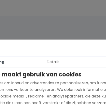
ng
Details
 maakt gebruik van cookies
s om inhoud en advertenties te personaliseren, om funct
om ons verkeer te analyseren. We delen ook informatie 
sociale media-, reclame- en analysepartners, die deze 
Hoe kies je een goed doel dat écht bij je
ie die u aan hen heeft verstrekt of die zij hebben verza