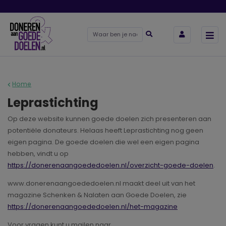
Home
Leprastichting
Op deze website kunnen goede doelen zich presenteren aan
potentiële donateurs. Helaas heeft Leprastichting nog geen
eigen pagina. De goede doelen die wel een eigen pagina
hebben, vindt u op
https://donerenaangoededoelen.nl/overzicht-goede-doelen
.
www.donerenaangoededoelen.nl maakt deel uit van het
magazine Schenken & Nalaten aan Goede Doelen, zie
https://donerenaangoededoelen.nl/het-magazine
Voor vragen kunt u mailen naar