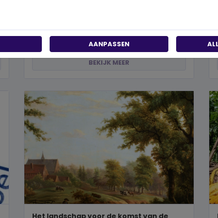
past?
Wanneer je besluit om een steentje bij te dragen
aan een betere wereld, neem je een prachtig besluit.
Jouw donatie kan het ve...
AANPASSEN
AL
BEKIJK MEER
Het landschap voor de komst van de