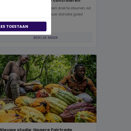
manieren om dit zelf te controleren
Wanneer je besluit om een goed doel te steunen, wil
je natuurlijk zeker weten dat jouw donatie goed
terechtkomt. Of je nu een...
LES TOESTAAN
BEKIJK MEER
Nieuwe studie: Hogere Fairtrade