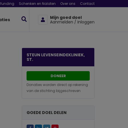
funding
Schenken en Nalaten
Over ons
Contact
Mijn goed doel
aties
Aanmelden / Inloggen
STEUN LEVENSEINDEKLINIEK,
ST.
DONEER
Donaties worden direct op rekening
van de stichting bijgeschreven
GOEDE DOEL DELEN