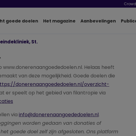
Crowd
ht goede doelen
Het magazine
Aanbevelingen
Public
indekliniek, St.
.
p www.donerenaangoededoelen.nl. Helaas heeft
gemaakt van deze mogelijkheid. Goede doelen die
ttps://donerenaangoededoelen.nl/overzicht-
wat er speelt op het gebied van filantropie via
caties
ellen via
info@donerenaangoededoelen.nl
.
pzeggingen worden gedaan van donaties of
het goede doel zelf zijn afgesloten. Ons platform