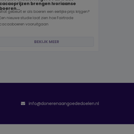
cacaoprijzen brengen Ivoriaanse
boeren...
Wat gebeurt er als boeren een eerlijke prijs krijgen?
Een nieuwe studie laat zien hoe Fairtrade
cacaoboeren vooruitgaan
BEKIJK MEER
info@donerenaangoededoelen.nl