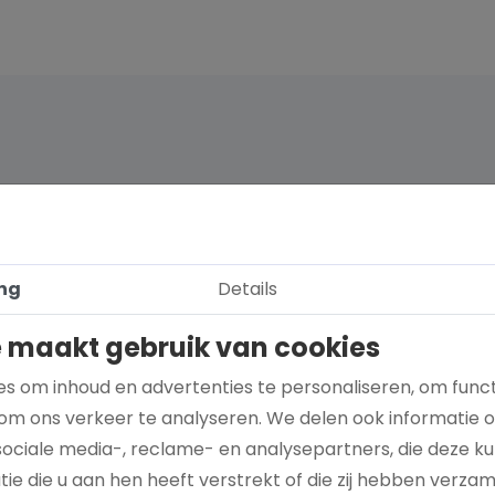
ng
Details
 maakt gebruik van cookies
s om inhoud en advertenties te personaliseren, om funct
om ons verkeer te analyseren. We delen ook informatie 
sociale media-, reclame- en analysepartners, die deze 
Hoe kies je een goed doel dat écht bij je
ie die u aan hen heeft verstrekt of die zij hebben verza