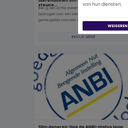
dierendoelen om vandaag nog te
van hun diensten.
steune...
Ben jij een echte dierenvriend en wil je graag
bijdragen aan een betere wereld voor viervoeters,
gevleugelde vrienden of wild...
WEIGEREN
BEKIJK MEER
Slim doneren: Hoe de ANBI-status jouw