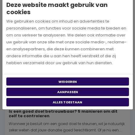
Deze website maakt gebruik van
BEKIJK MEER
cookies
We gebruiken cookies om inhoud en advertenties te
personaliseren, om functies voor sociale media te bieden en
om ons verkeer te analyseren. We delen ook informatie over
uw gebruik van onze site met onze sociale media-, reclame-
en analysepartners, die deze kunnen combineren met
andere informatie die u aan hen heeft verstrekt of die zij
hebben verzameld door uw gebruik van hun diensten.
WEIGEREN
AANPASSEN
ALLES TOESTAAN
Is een goed doel betrouwbaar? 5 manieren om dit
zelf te controleren
Wanneer je besluit om een goed doel te steunen, wil je natuurlijk
zeker weten dat jouw donatie goed terechtkomt. Of je nu een...