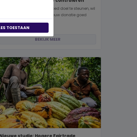
manieren om dit zelf te controleren
Wanneer je besluit om een goed doel te steunen, wil
je natuurlijk zeker weten dat jouw donatie goed
terechtkomt. Of je nu een...
LES TOESTAAN
BEKIJK MEER
Nieuwe studie: Hogere Fairtrade