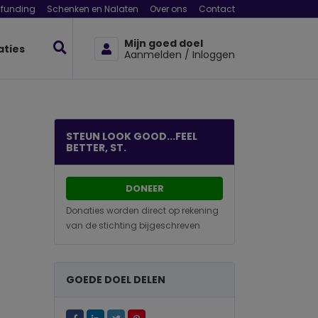
funding
Schenken en Nalaten
Over ons
Contact
Mijn goed doel
aties
Aanmelden / Inloggen
STEUN LOOK GOOD...FEEL
BETTER, ST.
DONEER
Donaties worden direct op rekening
van de stichting bijgeschreven
GOEDE DOEL DELEN