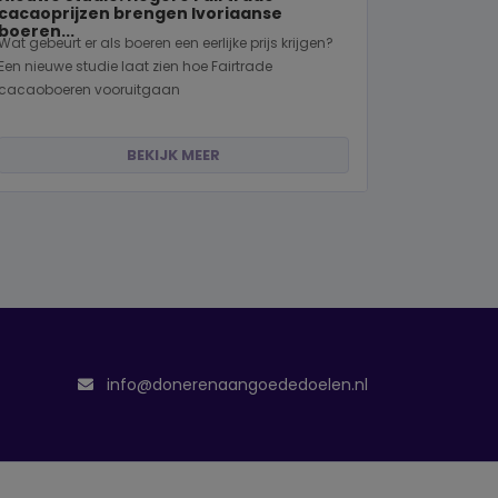
cacaoprijzen brengen Ivoriaanse
boeren...
Wat gebeurt er als boeren een eerlijke prijs krijgen?
Een nieuwe studie laat zien hoe Fairtrade
cacaoboeren vooruitgaan
BEKIJK MEER
info@donerenaangoededoelen.nl