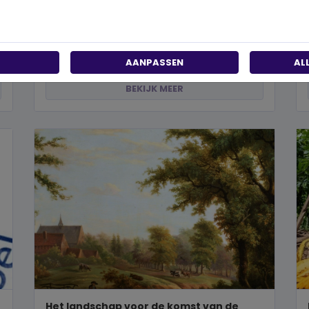
past?
Wanneer je besluit om een steentje bij te dragen
aan een betere wereld, neem je een prachtig besluit.
Jouw donatie kan het ve...
AANPASSEN
AL
BEKIJK MEER
Het landschap voor de komst van de