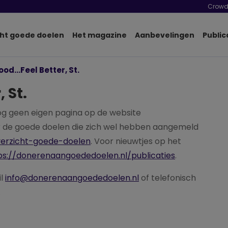
Crowd
ht goede doelen
Het magazine
Aanbevelingen
Public
od...Feel Better, St.
 St.
 nog geen eigen pagina op de website
 de goede doelen die zich wel hebben aangemeld
verzicht-goede-doelen
. Voor nieuwtjes op het
ps://donerenaangoededoelen.nl/publicaties
.
il
info@donerenaangoededoelen.nl
of telefonisch
.