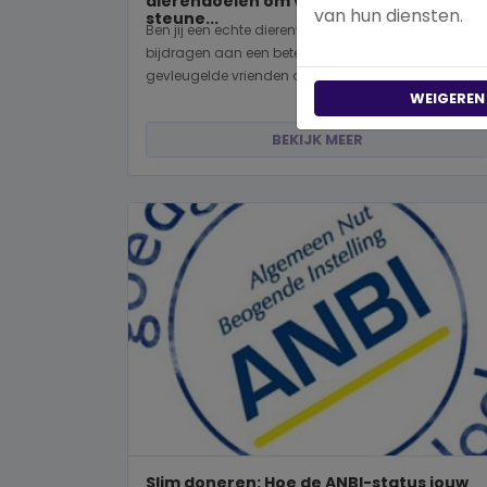
dierendoelen om vandaag nog te
van hun diensten.
steune...
Ben jij een echte dierenvriend en wil je graag
bijdragen aan een betere wereld voor viervoeters,
gevleugelde vrienden of wild...
WEIGEREN
BEKIJK MEER
Slim doneren: Hoe de ANBI-status jouw