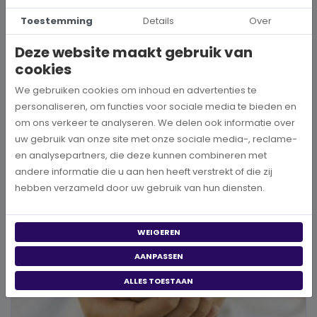
Hoe kies je een goed doel dat écht bij je past?
Toestemming
Details
Over
Wanneer je besluit om een steentje bij te dragen aan een betere
Deze website maakt gebruik van
wereld, neem je een prachtig besluit. Jouw donatie kan het ve...
cookies
We gebruiken cookies om inhoud en advertenties te
BEKIJK MEER
personaliseren, om functies voor sociale media te bieden en
om ons verkeer te analyseren. We delen ook informatie over
uw gebruik van onze site met onze sociale media-, reclame-
en analysepartners, die deze kunnen combineren met
andere informatie die u aan hen heeft verstrekt of die zij
hebben verzameld door uw gebruik van hun diensten.
WEIGEREN
AANPASSEN
ALLES TOESTAAN