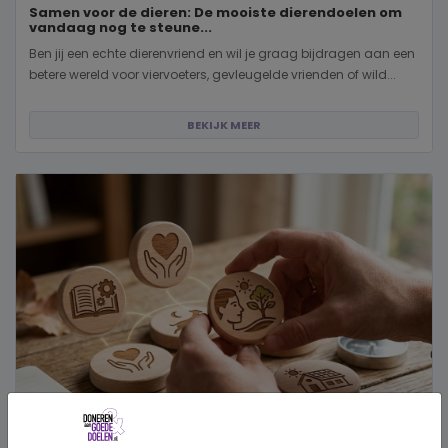
Samen voor de dieren: De mooiste dierendoelen om
vandaag nog te steune...
Ben jij een echte dierenvriend en wil je graag bijdragen aan een
betere wereld voor viervoeters, gevleugelde vrienden of wild...
BEKIJK MEER