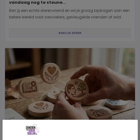
vandaag nog te steune...
Ben jij een echte dierenvriend en wil je graag bijdragen aan een
betere wereld voor viervoeters, gevleugelde vrienden of wild...
BEKIJK MEER