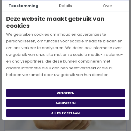
Hoe kies je een goed doel dat écht bij je past?
Toestemming
Details
Over
Wanneer je besluit om een steentje bij te dragen aan een betere
Deze website maakt gebruik van
wereld, neem je een prachtig besluit. Jouw donatie kan het ve...
cookies
We gebruiken cookies om inhoud en advertenties te
BEKIJK MEER
personaliseren, om functies voor sociale media te bieden en
om ons verkeer te analyseren. We delen ook informatie over
uw gebruik van onze site met onze sociale media-, reclame-
en analysepartners, die deze kunnen combineren met
andere informatie die u aan hen heeft verstrekt of die zij
hebben verzameld door uw gebruik van hun diensten.
WEIGEREN
AANPASSEN
ALLES TOESTAAN