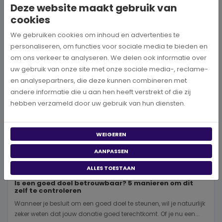
Deze website maakt gebruik van
BEKIJK MEER
cookies
We gebruiken cookies om inhoud en advertenties te
personaliseren, om functies voor sociale media te bieden en
om ons verkeer te analyseren. We delen ook informatie over
uw gebruik van onze site met onze sociale media-, reclame-
en analysepartners, die deze kunnen combineren met
andere informatie die u aan hen heeft verstrekt of die zij
hebben verzameld door uw gebruik van hun diensten.
WEIGEREN
AANPASSEN
ALLES TOESTAAN
Is een goed doel betrouwbaar? 5 manieren om dit
zelf te controleren
Wanneer je besluit om een goed doel te steunen, wil je natuurlijk
zeker weten dat jouw donatie goed terechtkomt. Of je nu een...