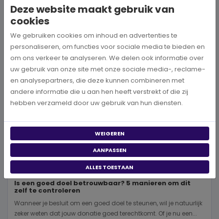
Deze website maakt gebruik van
BEKIJK MEER
cookies
We gebruiken cookies om inhoud en advertenties te
personaliseren, om functies voor sociale media te bieden en
om ons verkeer te analyseren. We delen ook informatie over
uw gebruik van onze site met onze sociale media-, reclame-
en analysepartners, die deze kunnen combineren met
andere informatie die u aan hen heeft verstrekt of die zij
hebben verzameld door uw gebruik van hun diensten.
WEIGEREN
AANPASSEN
ALLES TOESTAAN
Is een goed doel betrouwbaar? 5 manieren om dit
zelf te controleren
Wanneer je besluit om een goed doel te steunen, wil je natuurlijk
zeker weten dat jouw donatie goed terechtkomt. Of je nu een...