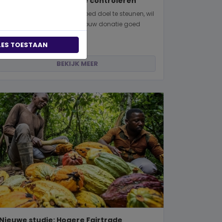
manieren om dit zelf te controleren
Wanneer je besluit om een goed doel te steunen, wil
je natuurlijk zeker weten dat jouw donatie goed
terechtkomt. Of je nu een...
LES TOESTAAN
BEKIJK MEER
Nieuwe studie: Hogere Fairtrade