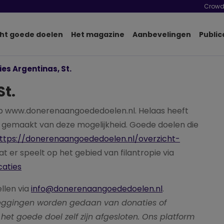
Crowd
ht goede doelen
Het magazine
Aanbevelingen
Public
ies Argentinas, St.
St.
p www.donerenaangoededoelen.nl. Helaas heeft
ik gemaakt van deze mogelijkheid. Goede doelen die
ttps://donerenaangoededoelen.nl/overzicht-
wat er speelt op het gebied van filantropie via
caties
ellen via
info@donerenaangoededoelen.nl
.
pzeggingen worden gedaan van donaties of
het goede doel zelf zijn afgesloten. Ons platform