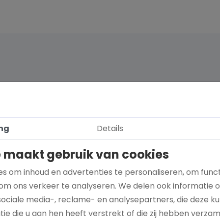
ng
Details
 maakt gebruik van cookies
s om inhoud en advertenties te personaliseren, om funct
om ons verkeer te analyseren. We delen ook informatie 
sociale media-, reclame- en analysepartners, die deze 
Hoe kies je een goed doel dat écht bij je
ie die u aan hen heeft verstrekt of die zij hebben verza