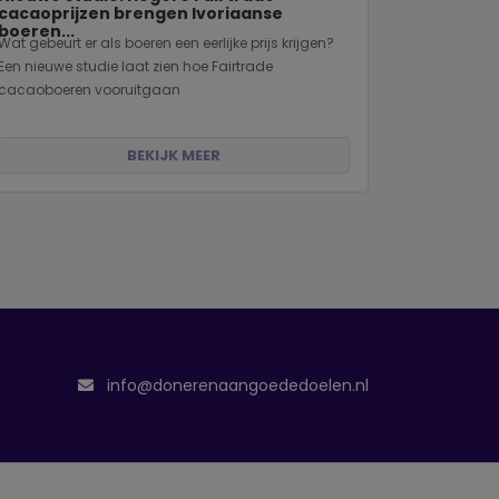
cacaoprijzen brengen Ivoriaanse
boeren...
Wat gebeurt er als boeren een eerlijke prijs krijgen?
Een nieuwe studie laat zien hoe Fairtrade
cacaoboeren vooruitgaan
BEKIJK MEER
info@donerenaangoededoelen.nl