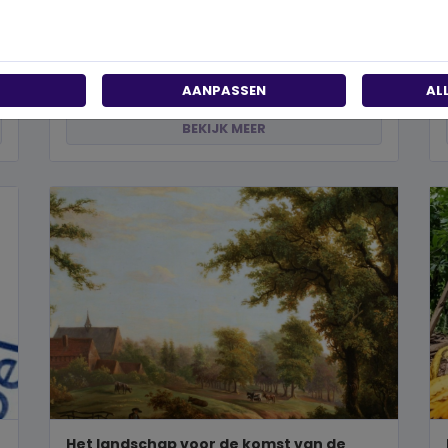
past?
Wanneer je besluit om een steentje bij te dragen
aan een betere wereld, neem je een prachtig besluit.
Jouw donatie kan het ve...
AANPASSEN
AL
BEKIJK MEER
Het landschap voor de komst van de