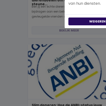
dierendoelen om vandaag nog te
van hun diensten.
steune...
Ben jij een echte dierenvriend en wil je graag
bijdragen aan een betere wereld voor viervoeters,
gevleugelde vrienden of wild...
WEIGEREN
BEKIJK MEER
Slim doneren: Hoe de ANBI-status jouw