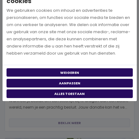
cookies
We gebruiken cookies om inhoud en advertenties te
personaliseren, om functies voor sociale media te bieden en
om ons verkeer te analyseren. We delen ook informatie over
uw gebruik van onze site met onze sociale media-, reclame-
en analysepartners, die deze kunnen combineren met
andere informatie die u aan hen heeft verstrekt of die zij
hebben verzameld door uw gebruik van hun diensten.
WEIGEREN
AANPASSEN
Hoe kies je een goed doel dat écht bij je past?
ALLES TOESTAAN
Wanneer je besluit om een steentje bij te dragen aan een betere
wereld, neem je een prachtig besluit. Jouw donatie kan het ve...
BEKIJK MEER