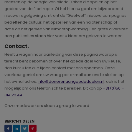
mensen op de hoogte van allerlei zaken die spelen op het
gebied van de filantropie. Of het hier nu gaat om bijvoorbeeld
nieuwe regelgeving omtrent de “Geefwet”, nieuwe campagnes
betreffende cultuur, het opstellen van een nalatenschap of
actie op het gebied van klimaatopwarming. Een grote diversiteit
aan publicaties staan hier voor u klaar om gelezen te worden.
Contact.
Heeft u vragen naar aanleiding van deze pagina waarop u
terecht bent gekomen of over het goede doel van uw keuze,
dan kunt u ten alle tijden contact met ons opnemen. Onze
voorkeur geniet om uw vraag per e-mail aan ons te stellen op
het e-mailadres:
info@donerenaangoededoelen.nl
. ook is het
mogelijk om ons telefonisch te bereiken. Dit kan op
+31 (0)50 –
314 22 44
Onze medewerkers staan u graag te woord.
BERICHT DELEN