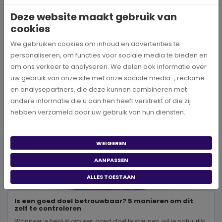
wereld, neem je een prachtig besluit. Jouw donatie kan het ve...
Deze website maakt gebruik van
cookies
BEKIJK MEER
We gebruiken cookies om inhoud en advertenties te
personaliseren, om functies voor sociale media te bieden en
om ons verkeer te analyseren. We delen ook informatie over
uw gebruik van onze site met onze sociale media-, reclame-
en analysepartners, die deze kunnen combineren met
andere informatie die u aan hen heeft verstrekt of die zij
hebben verzameld door uw gebruik van hun diensten.
WEIGEREN
AANPASSEN
ALLES TOESTAAN
Is een goed doel betrouwbaar? 5 manieren om dit
zelf te controleren
Wanneer je besluit om een goed doel te steunen, wil je natuurlijk