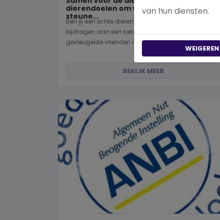
Samen voor de dieren: De mooiste
dierendoelen om vandaag nog te
van hun diensten.
steune...
Ben jij een echte dierenvriend en wil je graag
bijdragen aan een betere wereld voor viervoeters,
gevleugelde vrienden of wild...
WEIGEREN
BEKIJK MEER