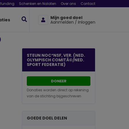
funding
Schenken en Nalaten
Over ons
Contact
Mijn goed doel
aties
Aanmelden / Inloggen
)
STEUN NOC*NSF, VER. (NED.
OLYMPISCH COMITÃ©/NED.
SPORT FEDERATIE)
DONEER
Donaties worden direct op rekening
van de stichting bijgeschreven
GOEDE DOEL DELEN