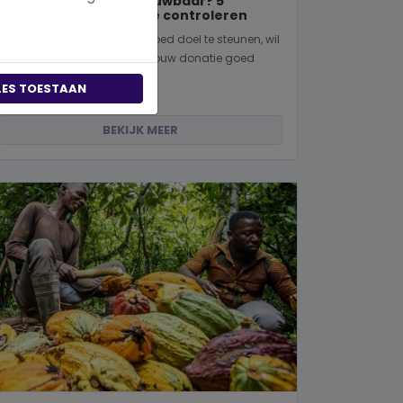
Is een goed doel betrouwbaar? 5
manieren om dit zelf te controleren
Wanneer je besluit om een goed doel te steunen, wil
je natuurlijk zeker weten dat jouw donatie goed
terechtkomt. Of je nu een...
LES TOESTAAN
BEKIJK MEER