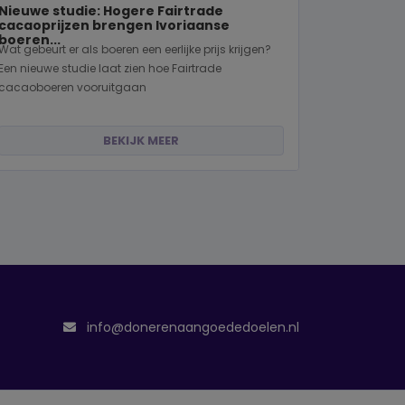
Nieuwe studie: Hogere Fairtrade
cacaoprijzen brengen Ivoriaanse
boeren...
Wat gebeurt er als boeren een eerlijke prijs krijgen?
Een nieuwe studie laat zien hoe Fairtrade
cacaoboeren vooruitgaan
BEKIJK MEER
info@donerenaangoededoelen.nl