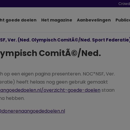
Crowd
ht goede doelen
Het magazine
Aanbevelingen
Public
F, Ver. (Ned. Olympisch ComitÃ©/Ned. Sport Federatie
Olympisch ComitÃ©/Ned.
h op een eigen pagina presenteren. NOC*NSF, Ver.
ratie) heeft helaas nog geen gebruik gemaakt
aangoededoelen.nl/overzicht-goede-doelen
staan
ina hebben.
@donerenaangoededoelen.nl