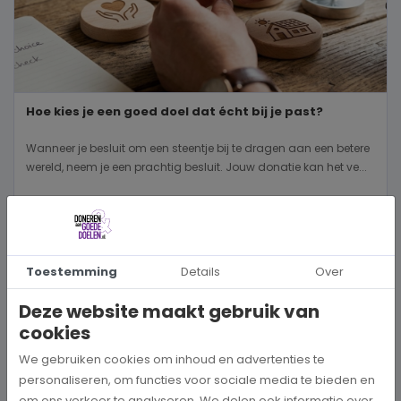
Hoe kies je een goed doel dat écht bij je past?
Wanneer je besluit om een steentje bij te dragen aan een betere
wereld, neem je een prachtig besluit. Jouw donatie kan het ve...
BEKIJK MEER
Toestemming
Details
Over
Deze website maakt gebruik van
cookies
We gebruiken cookies om inhoud en advertenties te
personaliseren, om functies voor sociale media te bieden en
om ons verkeer te analyseren. We delen ook informatie over