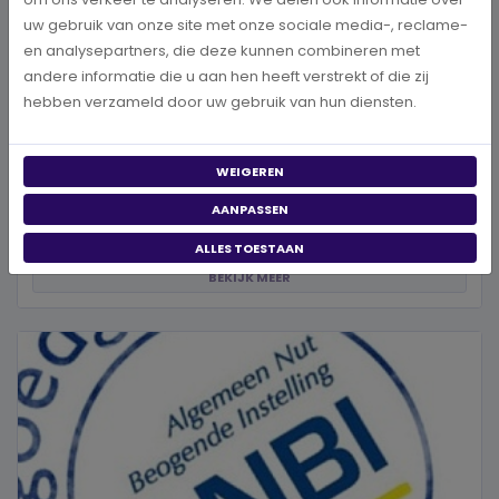
uw gebruik van onze site met onze sociale media-, reclame-
en analysepartners, die deze kunnen combineren met
andere informatie die u aan hen heeft verstrekt of die zij
hebben verzameld door uw gebruik van hun diensten.
Is een goed doel betrouwbaar? 5 manieren om dit
zelf te controleren
WEIGEREN
Wanneer je besluit om een goed doel te steunen, wil je natuurlijk
AANPASSEN
zeker weten dat jouw donatie goed terechtkomt. Of je nu een...
ALLES TOESTAAN
BEKIJK MEER