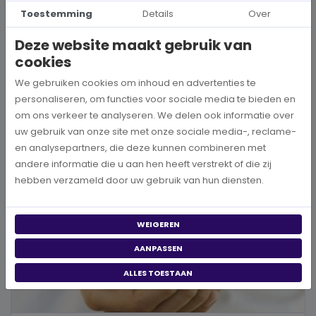
Hoe kies je een goed doel dat écht bij je past?
Toestemming
Details
Over
Wanneer je besluit om een steentje bij te dragen aan een betere
Deze website maakt gebruik van
wereld, neem je een prachtig besluit. Jouw donatie kan het ve...
cookies
We gebruiken cookies om inhoud en advertenties te
BEKIJK MEER
personaliseren, om functies voor sociale media te bieden en
om ons verkeer te analyseren. We delen ook informatie over
uw gebruik van onze site met onze sociale media-, reclame-
en analysepartners, die deze kunnen combineren met
andere informatie die u aan hen heeft verstrekt of die zij
hebben verzameld door uw gebruik van hun diensten.
WEIGEREN
AANPASSEN
ALLES TOESTAAN