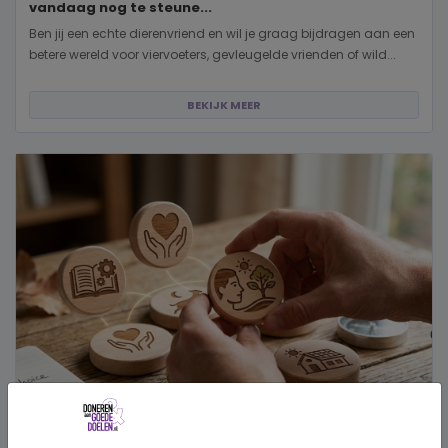
vandaag nog te steune...
Ben jij een echte dierenvriend en wil je graag bijdragen aan een
betere wereld voor viervoeters, gevleugelde vrienden of wild...
BEKIJK MEER