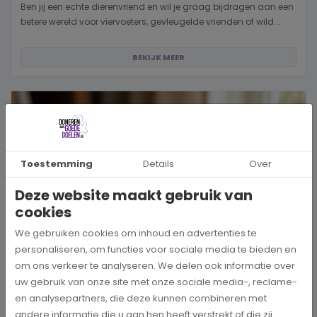
Ben jij een echte dierenvriend en wil je graag bijdragen aan een
betere wereld voor viervoeters, gevleugelde vrienden of wild...
BEKIJK MEER
Toestemming
Details
Over
Deze website maakt gebruik van
cookies
We gebruiken cookies om inhoud en advertenties te
personaliseren, om functies voor sociale media te bieden en
om ons verkeer te analyseren. We delen ook informatie over
uw gebruik van onze site met onze sociale media-, reclame-
en analysepartners, die deze kunnen combineren met
Hoe kies je een goed doel dat écht bij je past?
andere informatie die u aan hen heeft verstrekt of die zij