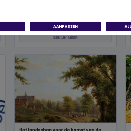
past?
Wanneer je besluit om een steentje bij te dragen
aan een betere wereld, neem je een prachtig besluit.
Jouw donatie kan het ve...
AANPASSEN
AL
BEKIJK MEER
Het landschap voor de komst van de