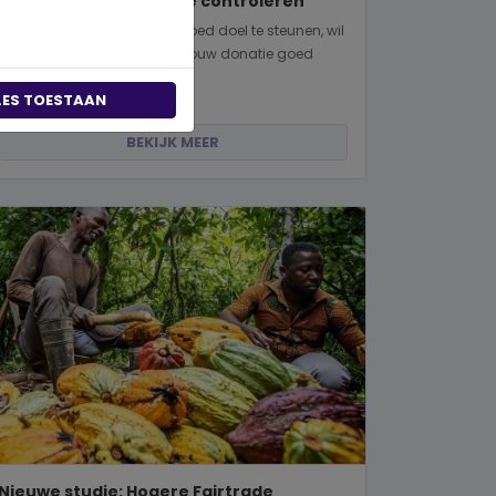
manieren om dit zelf te controleren
Wanneer je besluit om een goed doel te steunen, wil
je natuurlijk zeker weten dat jouw donatie goed
terechtkomt. Of je nu een...
LES TOESTAAN
BEKIJK MEER
Nieuwe studie: Hogere Fairtrade