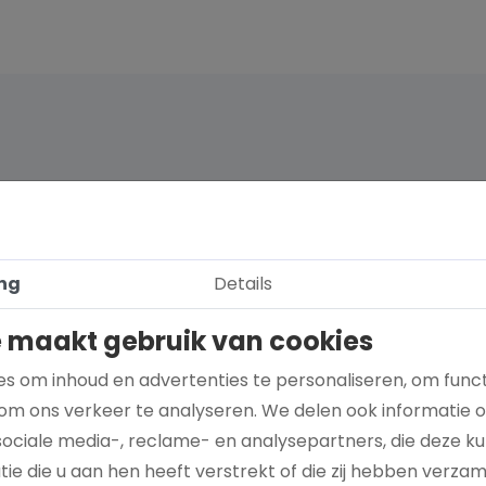
ng
Details
 maakt gebruik van cookies
s om inhoud en advertenties te personaliseren, om funct
om ons verkeer te analyseren. We delen ook informatie 
sociale media-, reclame- en analysepartners, die deze 
Hoe kies je een goed doel dat écht bij je
ie die u aan hen heeft verstrekt of die zij hebben verza