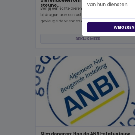
dierendoelen om vandaag nog te
van hun diensten.
steune...
Ben jij een echte dierenvriend en wil je graag
bijdragen aan een betere wereld voor viervoeters,
gevleugelde vrienden of wild...
WEIGEREN
BEKIJK MEER
Slim doneren: Hoe de ANBI-status jouw