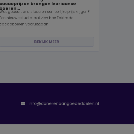
cacaoprijzen brengen Ivoriaanse
boeren...
Wat gebeurt er als boeren een eerlijke prijs krijgen?
Een nieuwe studie laat zien hoe Fairtrade
cacaoboeren vooruitgaan
BEKIJK MEER
info@donerenaangoededoelen.nl