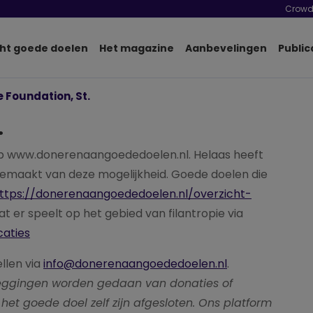
Crowd
ht goede doelen
Het magazine
Aanbevelingen
Public
e Foundation, St.
.
p www.donerenaangoededoelen.nl. Helaas heeft
 gemaakt van deze mogelijkheid. Goede doelen die
ttps://donerenaangoededoelen.nl/overzicht-
wat er speelt op het gebied van filantropie via
caties
ellen via
info@donerenaangoededoelen.nl
.
pzeggingen worden gedaan van donaties of
het goede doel zelf zijn afgesloten. Ons platform