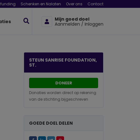
funding
Schenken en Nalaten
Over ons
Contact
Mijn goed doel
aties
Aanmelden / Inloggen
STEUN SANRISE FOUNDATION,
ST.
DONEER
Donaties worden direct op rekening
van de stichting bijgeschreven
GOEDE DOEL DELEN