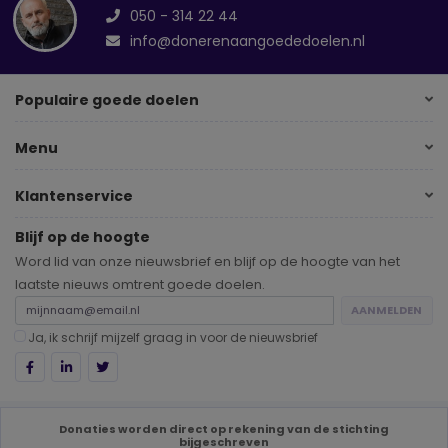
050 - 314 22 44
info@donerenaangoededoelen.nl
Populaire goede doelen
Menu
Klantenservice
Blijf op de hoogte
Word lid van onze nieuwsbrief en blijf op de hoogte van het
laatste nieuws omtrent goede doelen.
AANMELDEN
Ja, ik schrijf mijzelf graag in voor de nieuwsbrief
Sitemap
Disclaimer
Algemene voorwaarden
Privacyverklaring
Donaties worden direct op rekening van de stichting
Gebruikersvoorwaarden
bijgeschreven