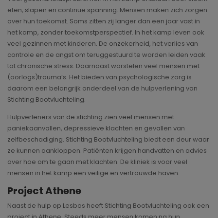
eten, slapen en continue spanning. Mensen maken zich zorgen
over hun toekomst. Soms zitten zij langer dan een jaar vast in
het kamp, zonder toekomstperspectief. In het kamp leven ook
veel gezinnen met kinderen. De onzekerheid, het verlies van
controle en de angst om teruggestuurd te worden leiden vaak
tot chronische stress. Daarnaast worstelen veel mensen met
(oorlogs)trauma’s. Het bieden van psychologische zorg is
daarom een belangrijk onderdeel van de hulpverlening van
Stichting Bootvluchteling.
Hulpverleners van de stichting zien veel mensen met
paniekaanvallen, depressieve klachten en gevallen van
zelfbeschadiging. Stichting Bootvluchteling biedt een deur waar
ze kunnen aankloppen. Patiënten krijgen handvatten en advies
over hoe om te gaan met klachten. De kliniek is voor veel
mensen in het kamp een veilige en vertrouwde haven.
Project Athene
Naast de hulp op Lesbos heeft Stichting Bootvluchteling ook een
project in Athene. Steeds meer mensen komen na hun