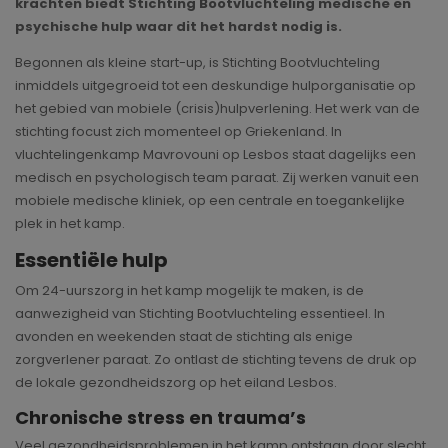
krachten biedt Stichting Bootvluchteling medische en
psychische hulp waar dit het hardst nodig is.
Begonnen als kleine start-up, is Stichting Bootvluchteling
inmiddels uitgegroeid tot een deskundige hulporganisatie op
het gebied van mobiele (crisis)hulpverlening. Het werk van de
stichting focust zich momenteel op Griekenland. In
vluchtelingenkamp Mavrovouni op Lesbos staat dagelijks een
medisch en psychologisch team paraat. Zij werken vanuit een
mobiele medische kliniek, op een centrale en toegankelijke
plek in het kamp.
Essentiële hulp
Om 24-uurszorg in het kamp mogelijk te maken, is de
aanwezigheid van Stichting Bootvluchteling essentieel. In
avonden en weekenden staat de stichting als enige
zorgverlener paraat. Zo ontlast de stichting tevens de druk op
de lokale gezondheidszorg op het eiland Lesbos.
Chronische stress en trauma’s
Veel gezondheidsproblemen in het kamp ontstaan door slecht