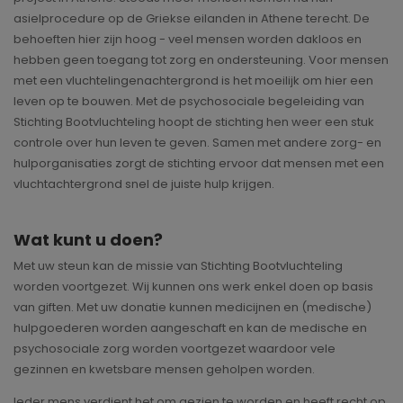
asielprocedure op de Griekse eilanden in Athene terecht. De
behoeften hier zijn hoog - veel mensen worden dakloos en
hebben geen toegang tot zorg en ondersteuning. Voor mensen
met een vluchtelingenachtergrond is het moeilijk om hier een
leven op te bouwen. Met de psychosociale begeleiding van
Stichting Bootvluchteling hoopt de stichting hen weer een stuk
controle over hun leven te geven. Samen met andere zorg- en
hulporganisaties zorgt de stichting ervoor dat mensen met een
vluchtachtergrond snel de juiste hulp krijgen.
Wat kunt u doen?
Met uw steun kan de missie van Stichting Bootvluchteling
worden voortgezet. Wij kunnen ons werk enkel doen op basis
van giften. Met uw donatie kunnen medicijnen en (medische)
hulpgoederen worden aangeschaft en kan de medische en
psychosociale zorg worden voortgezet waardoor vele
gezinnen en kwetsbare mensen geholpen worden.
Ieder mens verdient het om gezien te worden en heeft recht op