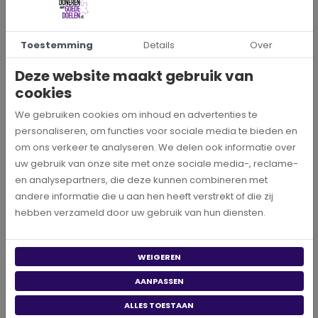
Toestemming
Details
Over
Deze website maakt gebruik van
cookies
We gebruiken cookies om inhoud en advertenties te
personaliseren, om functies voor sociale media te bieden en
om ons verkeer te analyseren. We delen ook informatie over
uw gebruik van onze site met onze sociale media-, reclame-
INFORMATIE
en analysepartners, die deze kunnen combineren met
andere informatie die u aan hen heeft verstrekt of die zij
J.D. van Leeuwenstraat 15
hebben verzameld door uw gebruik van hun diensten.
4001 XE Tiel
WEIGEREN
VOLG ONS
AANPASSEN
ALLES TOESTAAN