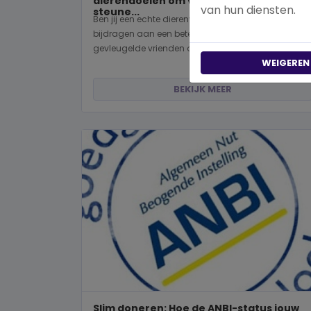
dierendoelen om vandaag nog te
van hun diensten.
steune...
Ben jij een echte dierenvriend en wil je graag
bijdragen aan een betere wereld voor viervoeters,
gevleugelde vrienden of wild...
WEIGEREN
BEKIJK MEER
Slim doneren: Hoe de ANBI-status jouw