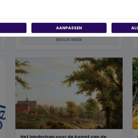
past?
Wanneer je besluit om een steentje bij te dragen
aan een betere wereld, neem je een prachtig besluit.
Jouw donatie kan het ve...
AANPASSEN
AL
BEKIJK MEER
Het landschap voor de komst van de