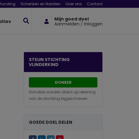
funding
Schenken en Nalaten
Over ons
Contact
Mijn goed doel
aties
Aanmelden / Inloggen
STEUN STICHTING
VLINDERKIND
DONEER
Donaties worden direct op rekening
van de stichting bijgeschreven
GOEDE DOEL DELEN