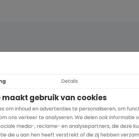
ng
Details
 maakt gebruik van cookies
s om inhoud en advertenties te personaliseren, om funct
om ons verkeer te analyseren. We delen ook informatie 
sociale media-, reclame- en analysepartners, die deze 
Hoe kies je een goed doel dat écht bij je
ie die u aan hen heeft verstrekt of die zij hebben verza