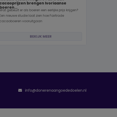
cacaoprijzen brengen Ivoriaanse
boeren...
Wat gebeurt er als boeren een eerlijke prijs krijgen?
Een nieuwe studie laat zien hoe Fairtrade
cacaoboeren vooruitgaan
BEKIJK MEER
info@donerenaangoededoelen.nl