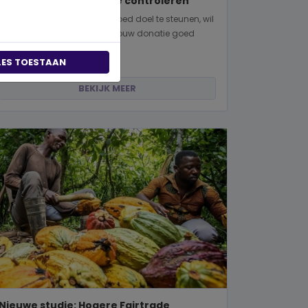
manieren om dit zelf te controleren
Wanneer je besluit om een goed doel te steunen, wil
je natuurlijk zeker weten dat jouw donatie goed
terechtkomt. Of je nu een...
LES TOESTAAN
BEKIJK MEER
Nieuwe studie: Hogere Fairtrade