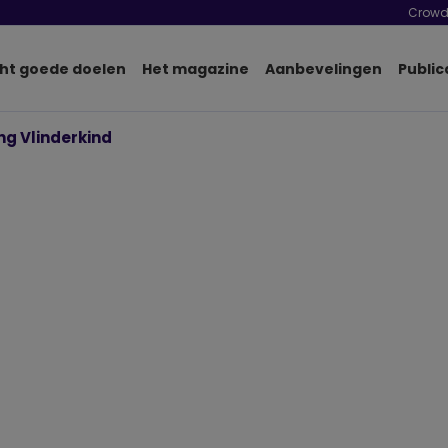
Crowd
ht goede doelen
Het magazine
Aanbevelingen
Public
ng Vlinderkind