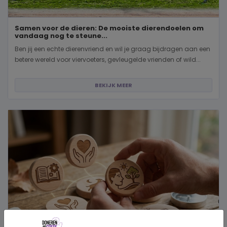
Samen voor de dieren: De mooiste dierendoelen om
vandaag nog te steune...
Ben jij een echte dierenvriend en wil je graag bijdragen aan een
betere wereld voor viervoeters, gevleugelde vrienden of wild...
BEKIJK MEER