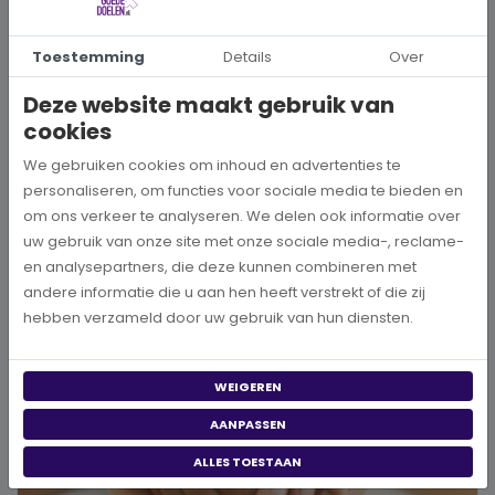
Toestemming
Details
Over
Hoe kies je een goed doel dat écht bij je past?
Deze website maakt gebruik van
Wanneer je besluit om een steentje bij te dragen aan een betere
cookies
wereld, neem je een prachtig besluit. Jouw donatie kan het ve...
We gebruiken cookies om inhoud en advertenties te
personaliseren, om functies voor sociale media te bieden en
BEKIJK MEER
om ons verkeer te analyseren. We delen ook informatie over
uw gebruik van onze site met onze sociale media-, reclame-
en analysepartners, die deze kunnen combineren met
andere informatie die u aan hen heeft verstrekt of die zij
hebben verzameld door uw gebruik van hun diensten.
WEIGEREN
AANPASSEN
ALLES TOESTAAN