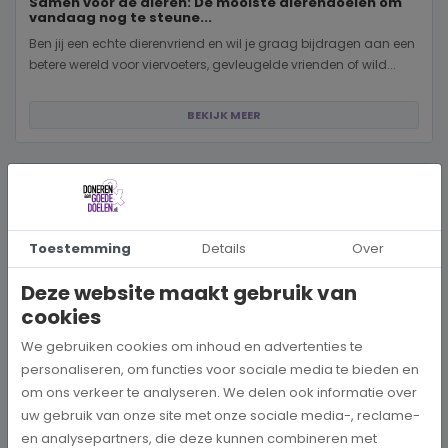
Samen voor de dieren: De mooiste dierendoelen om
vandaag nog te steune...
Ben jij een echte dierenvriend en wil je graag bijdragen aan een
betere wereld voor viervoeters, gevleugelde vrienden of wild...
BEKIJK MEER
Toestemming
Details
Over
Deze website maakt gebruik van
cookies
We gebruiken cookies om inhoud en advertenties te
personaliseren, om functies voor sociale media te bieden en
om ons verkeer te analyseren. We delen ook informatie over
uw gebruik van onze site met onze sociale media-, reclame-
en analysepartners, die deze kunnen combineren met