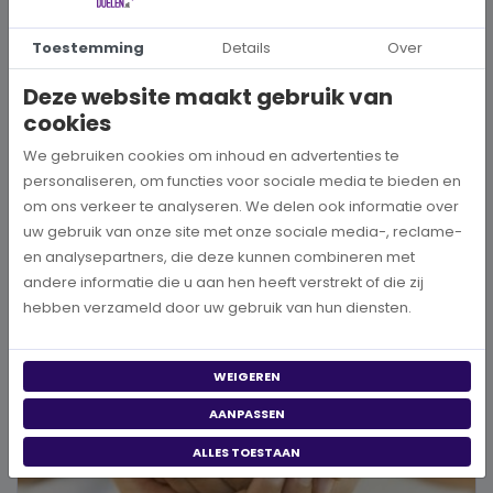
Toestemming
Details
Over
Hoe kies je een goed doel dat écht bij je past?
Deze website maakt gebruik van
Wanneer je besluit om een steentje bij te dragen aan een betere
cookies
wereld, neem je een prachtig besluit. Jouw donatie kan het ve...
We gebruiken cookies om inhoud en advertenties te
personaliseren, om functies voor sociale media te bieden en
BEKIJK MEER
om ons verkeer te analyseren. We delen ook informatie over
uw gebruik van onze site met onze sociale media-, reclame-
en analysepartners, die deze kunnen combineren met
andere informatie die u aan hen heeft verstrekt of die zij
hebben verzameld door uw gebruik van hun diensten.
WEIGEREN
AANPASSEN
ALLES TOESTAAN