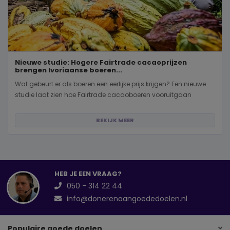
Nieuwe studie: Hogere Fairtrade cacaoprijzen
brengen Ivoriaanse boeren...
Wat gebeurt er als boeren een eerlijke prijs krijgen? Een nieuwe
studie laat zien hoe Fairtrade cacaoboeren vooruitgaan
BEKIJK MEER
HEB JE EEN VRAAG?
050 - 314 22 44
info@donerenaangoededoelen.nl
Populaire goede doelen