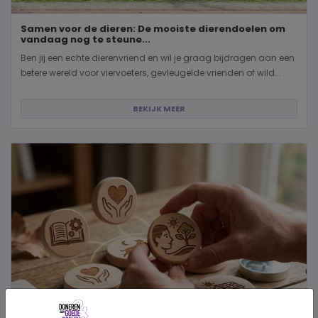
Samen voor de dieren: De mooiste dierendoelen om
vandaag nog te steune...
Ben jij een echte dierenvriend en wil je graag bijdragen aan een
betere wereld voor viervoeters, gevleugelde vrienden of wild...
BEKIJK MEER