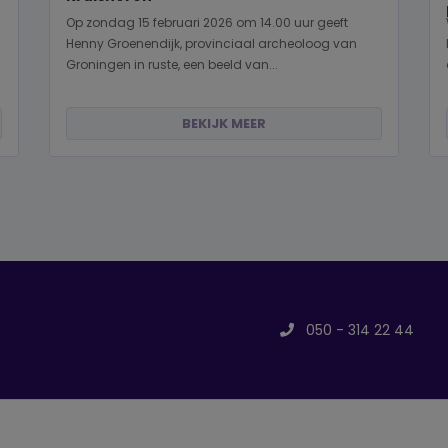
Op zondag 15 februari 2026 om 14.00 uur geeft
Henny Groenendijk, provinciaal archeoloog van
Groningen in ruste, een beeld van...
BEKIJK MEER
050 - 314 22 44