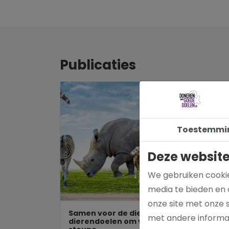
Publicaties
Toestemmi
Deze website
We gebruiken cookie
media te bieden en 
onze site met onze 
Samen voor de dieren: De mooiste
met andere informat
dierendoelen om vandaag nog te