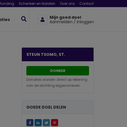
funding
Schenken en Nalaten
Over ons
Contact
Mijn goed doel
aties
Aanmelden / Inloggen
STEUN TSOMO, ST.
DONEER
Donaties worden direct op rekening
van de stichting bijgeschreven
GOEDE DOEL DELEN