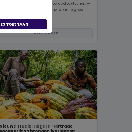
Wanneer je besluit om een goed doel te steunen, wil
je natuurlijk zeker weten dat jouw donatie goed
terechtkomt. Of je nu een...
LES TOESTAAN
BEKIJK MEER
Nieuwe studie: Hogere Fairtrade
cacaoprijzen brengen Ivoriaanse