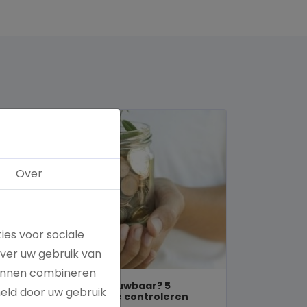
Over
ies voor sociale
over uw gebruik van
kunnen combineren
Is een goed doel betrouwbaar? 5
meld door uw gebruik
manieren om dit zelf te controleren