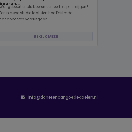
boeren...
Wat gebeurt er als boeren een eerlijke prijs krijgen?
Een nieuwe studie laat zien hoe Fairtrade
cacaoboeren vooruitgaan
BEKIJK MEER
info@donerenaangoededoelen.nl