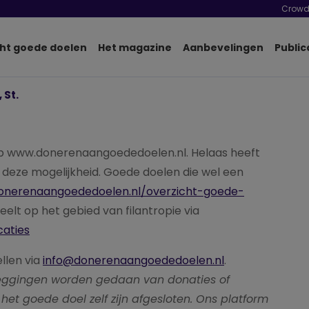
Crowd
ht goede doelen
Het magazine
Aanbevelingen
Public
 St.
p www.donerenaangoededoelen.nl. Helaas heeft
deze mogelijkheid. Goede doelen die wel een
donerenaangoededoelen.nl/overzicht-goede-
peelt op het gebied van filantropie via
caties
ellen via
info@donerenaangoededoelen.nl
.
pzeggingen worden gedaan van donaties of
het goede doel zelf zijn afgesloten. Ons platform