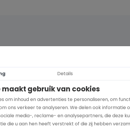
ng
Details
 maakt gebruik van cookies
s om inhoud en advertenties te personaliseren, om funct
om ons verkeer te analyseren. We delen ook informatie 
sociale media-, reclame- en analysepartners, die deze 
Hoe kies je een goed doel dat écht bij je
ie die u aan hen heeft verstrekt of die zij hebben verza
past?