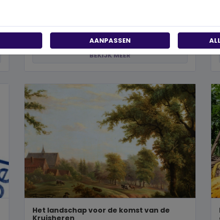
Wanneer je besluit om een steentje bij te dragen
aan een betere wereld, neem je een prachtig besluit.
Jouw donatie kan het ve...
AANPASSEN
AL
BEKIJK MEER
Het landschap voor de komst van de
Kruisheren