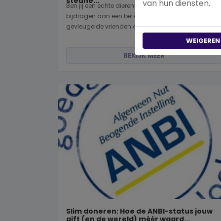
steune...
van hun diensten.
Ben jij een echte dierenvriend en wil je graag
bijdragen aan een betere wereld voor viervoeters,
gevleugelde vrienden of wild...
WEIGEREN
BEKIJK MEER
Slim doneren: Hoe de ANBI-status jouw
gift (en de wereld) méér waard...