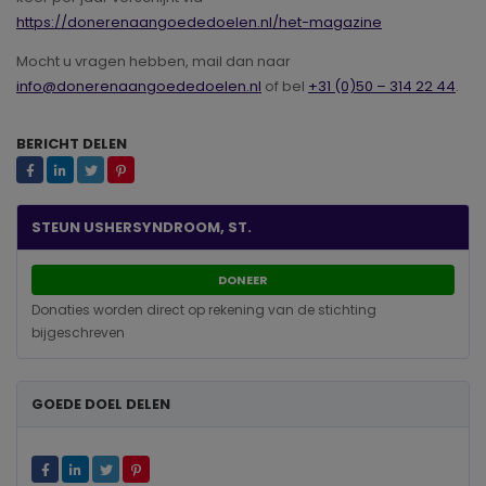
https://donerenaangoededoelen.nl/het-magazine
Mocht u vragen hebben, mail dan naar
info@donerenaangoededoelen.nl
of bel
+31 (0)50 – 314 22 44
.
BERICHT DELEN
STEUN USHERSYNDROOM, ST.
DONEER
Donaties worden direct op rekening van de stichting
bijgeschreven
GOEDE DOEL DELEN