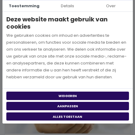
Hoe kies je een goed doel dat écht bij je past?
Toestemming
Details
Over
Wanneer je besluit om een steentje bij te dragen aan een betere
Deze website maakt gebruik van
wereld, neem je een prachtig besluit. Jouw donatie kan het ve...
cookies
We gebruiken cookies om inhoud en advertenties te
BEKIJK MEER
personaliseren, om functies voor sociale media te bieden en
om ons verkeer te analyseren. We delen ook informatie over
uw gebruik van onze site met onze sociale media-, reclame-
en analysepartners, die deze kunnen combineren met
andere informatie die u aan hen heeft verstrekt of die zij
hebben verzameld door uw gebruik van hun diensten.
WEIGEREN
AANPASSEN
ALLES TOESTAAN