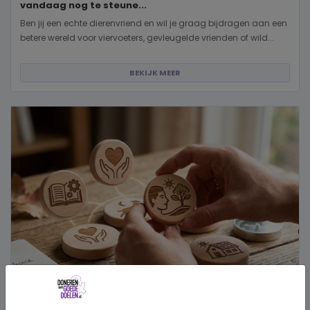
vandaag nog te steune...
Ben jij een echte dierenvriend en wil je graag bijdragen aan een
betere wereld voor viervoeters, gevleugelde vrienden of wild...
BEKIJK MEER