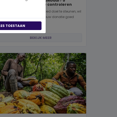
Is een goed doel betrouwbaar? 5
manieren om dit zelf te controleren
Wanneer je besluit om een goed doel te steunen, wil
je natuurlijk zeker weten dat jouw donatie goed
terechtkomt. Of je nu een...
LES TOESTAAN
BEKIJK MEER