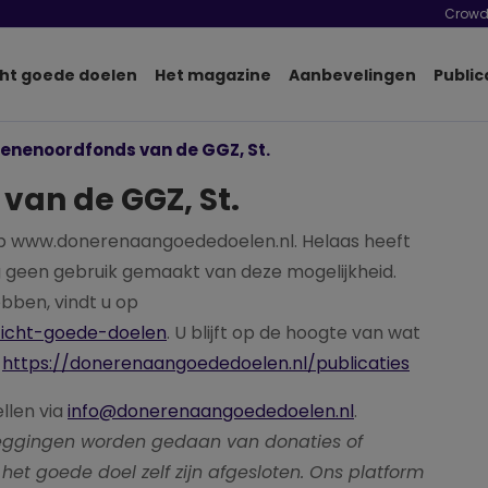
Crowd
ht goede doelen
Het magazine
Aanbevelingen
Public
ienenoordfonds van de GGZ, St.
van de GGZ, St.
p www.donerenaangoededoelen.nl. Helaas heeft
 geen gebruik gemaakt van deze mogelijkheid.
bben, vindt u op
zicht-goede-doelen
. U blijft op de hoogte van wat
a
https://donerenaangoededoelen.nl/publicaties
ellen via
info@donerenaangoededoelen.nl
.
pzeggingen worden gedaan van donaties of
het goede doel zelf zijn afgesloten. Ons platform