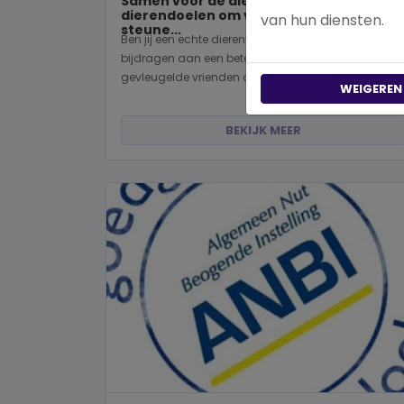
Samen voor de dieren: De mooiste
dierendoelen om vandaag nog te
van hun diensten.
steune...
Ben jij een echte dierenvriend en wil je graag
bijdragen aan een betere wereld voor viervoeters,
gevleugelde vrienden of wild...
WEIGEREN
BEKIJK MEER