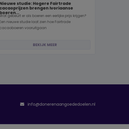
Nieuwe studie: Hogere Fairtrade
cacaoprijzen brengen Ivoriaanse
boeren...
Wat gebeurt er als boeren een eerlijke prijs krijgen?
Een nieuwe studie laat zien hoe Fairtrade
cacaoboeren vooruitgaan
BEKIJK MEER
info@donerenaangoededoelen.nl