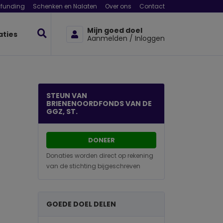
funding
Schenken en Nalaten
Over ons
Contact
Mijn goed doel
aties
Aanmelden / Inloggen
STEUN VAN
BRIENENOORDFONDS VAN DE
GGZ, ST.
DONEER
Donaties worden direct op rekening
van de stichting bijgeschreven
GOEDE DOEL DELEN