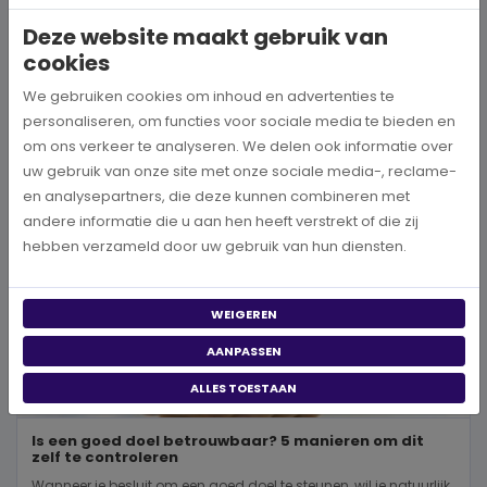
wereld, neem je een prachtig besluit. Jouw donatie kan het ve...
Deze website maakt gebruik van
cookies
BEKIJK MEER
We gebruiken cookies om inhoud en advertenties te
personaliseren, om functies voor sociale media te bieden en
om ons verkeer te analyseren. We delen ook informatie over
uw gebruik van onze site met onze sociale media-, reclame-
en analysepartners, die deze kunnen combineren met
andere informatie die u aan hen heeft verstrekt of die zij
hebben verzameld door uw gebruik van hun diensten.
WEIGEREN
AANPASSEN
ALLES TOESTAAN
Is een goed doel betrouwbaar? 5 manieren om dit
zelf te controleren
Wanneer je besluit om een goed doel te steunen, wil je natuurlijk