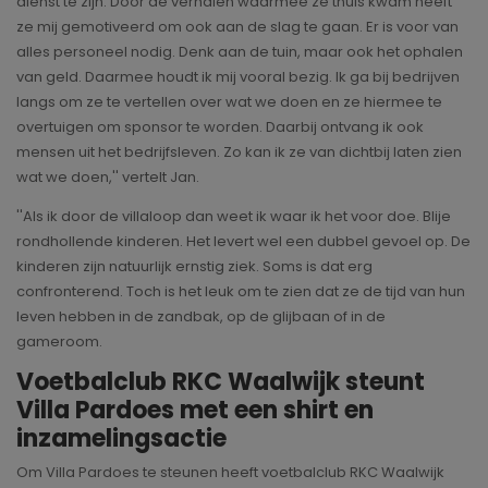
dienst te zijn. Door de verhalen waarmee ze thuis kwam heeft
ze mij gemotiveerd om ook aan de slag te gaan. Er is voor van
alles personeel nodig. Denk aan de tuin, maar ook het ophalen
van geld. Daarmee houdt ik mij vooral bezig. Ik ga bij bedrijven
langs om ze te vertellen over wat we doen en ze hiermee te
overtuigen om sponsor te worden. Daarbij ontvang ik ook
mensen uit het bedrijfsleven. Zo kan ik ze van dichtbij laten zien
wat we doen,'' vertelt Jan.
''Als ik door de villaloop dan weet ik waar ik het voor doe. Blije
rondhollende kinderen. Het levert wel een dubbel gevoel op. De
kinderen zijn natuurlijk ernstig ziek. Soms is dat erg
confronterend. Toch is het leuk om te zien dat ze de tijd van hun
leven hebben in de zandbak, op de glijbaan of in de
gameroom.
Voetbalclub RKC Waalwijk steunt
Villa Pardoes met een shirt en
inzamelingsactie
Om Villa Pardoes te steunen heeft voetbalclub RKC Waalwijk