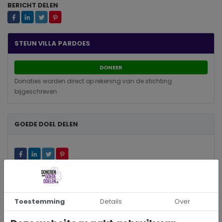
BERICHT DELEN
STEUN VILLA PARDOES
DONEER
Donaties worden direct op rekening van de stichting
bijgeschreven
GOEDE DOEL DELEN
Toestemming
Details
Over