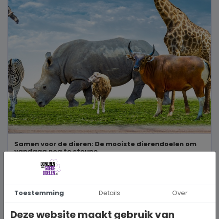
Samen voor de dieren: De mooiste dierendoelen om
vandaag nog te steune...
Ben jij een echte dierenvriend en wil je graag bijdragen aan een
betere wereld voor viervoeters, gevleugelde vrienden of wild...
Toestemming
Details
Over
BEKIJK MEER
Deze website maakt gebruik van