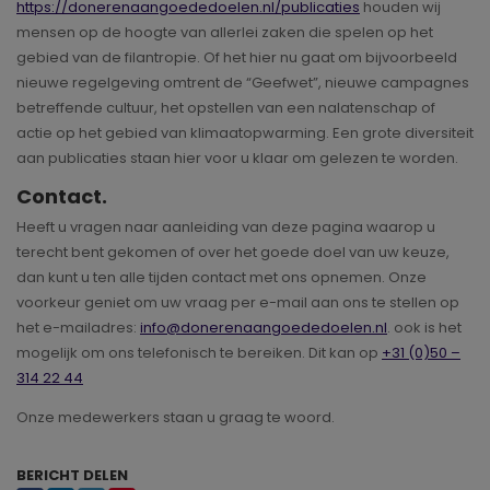
https://donerenaangoededoelen.nl/publicaties
houden wij
mensen op de hoogte van allerlei zaken die spelen op het
gebied van de filantropie. Of het hier nu gaat om bijvoorbeeld
nieuwe regelgeving omtrent de “Geefwet”, nieuwe campagnes
betreffende cultuur, het opstellen van een nalatenschap of
actie op het gebied van klimaatopwarming. Een grote diversiteit
aan publicaties staan hier voor u klaar om gelezen te worden.
Contact.
Heeft u vragen naar aanleiding van deze pagina waarop u
terecht bent gekomen of over het goede doel van uw keuze,
dan kunt u ten alle tijden contact met ons opnemen. Onze
voorkeur geniet om uw vraag per e-mail aan ons te stellen op
het e-mailadres:
info@donerenaangoededoelen.nl
. ook is het
mogelijk om ons telefonisch te bereiken. Dit kan op
+31 (0)50 –
314 22 44
Onze medewerkers staan u graag te woord.
BERICHT DELEN