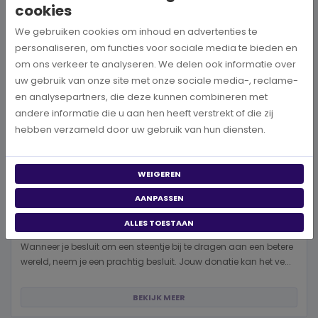
cookies
We gebruiken cookies om inhoud en advertenties te
personaliseren, om functies voor sociale media te bieden en
om ons verkeer te analyseren. We delen ook informatie over
uw gebruik van onze site met onze sociale media-, reclame-
en analysepartners, die deze kunnen combineren met
andere informatie die u aan hen heeft verstrekt of die zij
hebben verzameld door uw gebruik van hun diensten.
WEIGEREN
AANPASSEN
Hoe kies je een goed doel dat écht bij je past?
ALLES TOESTAAN
Wanneer je besluit om een steentje bij te dragen aan een betere
wereld, neem je een prachtig besluit. Jouw donatie kan het ve...
BEKIJK MEER