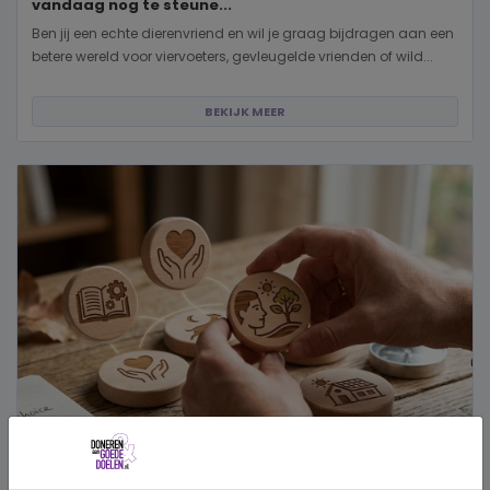
vandaag nog te steune...
Ben jij een echte dierenvriend en wil je graag bijdragen aan een
betere wereld voor viervoeters, gevleugelde vrienden of wild...
BEKIJK MEER