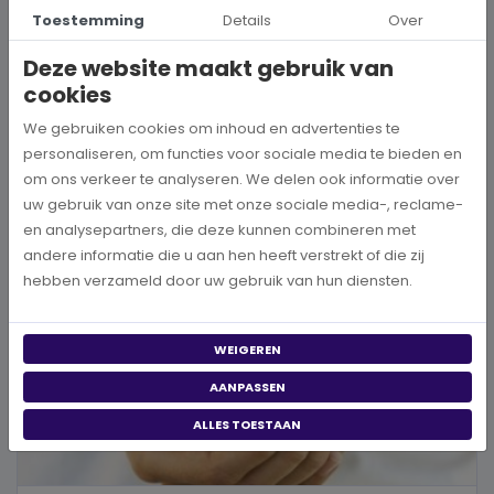
Hoe kies je een goed doel dat écht bij je past?
Toestemming
Details
Over
Wanneer je besluit om een steentje bij te dragen aan een betere
Deze website maakt gebruik van
wereld, neem je een prachtig besluit. Jouw donatie kan het ve...
cookies
BEKIJK MEER
We gebruiken cookies om inhoud en advertenties te
personaliseren, om functies voor sociale media te bieden en
om ons verkeer te analyseren. We delen ook informatie over
uw gebruik van onze site met onze sociale media-, reclame-
en analysepartners, die deze kunnen combineren met
andere informatie die u aan hen heeft verstrekt of die zij
hebben verzameld door uw gebruik van hun diensten.
WEIGEREN
AANPASSEN
ALLES TOESTAAN