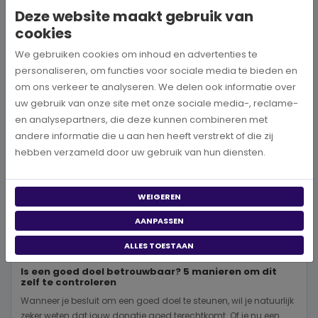
Deze website maakt gebruik van
BEKIJK MEER
cookies
We gebruiken cookies om inhoud en advertenties te
personaliseren, om functies voor sociale media te bieden en
om ons verkeer te analyseren. We delen ook informatie over
uw gebruik van onze site met onze sociale media-, reclame-
en analysepartners, die deze kunnen combineren met
andere informatie die u aan hen heeft verstrekt of die zij
hebben verzameld door uw gebruik van hun diensten.
WEIGEREN
AANPASSEN
ALLES TOESTAAN
Is een goed doel betrouwbaar? 5 manieren om dit
zelf te controleren
Wanneer je besluit om een goed doel te steunen, wil je natuurlijk
zeker weten dat jouw donatie goed terechtkomt. Of je nu een...