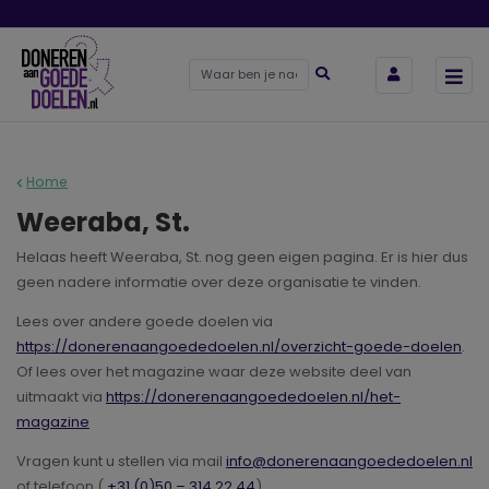
Home
Weeraba, St.
Helaas heeft Weeraba, St. nog geen eigen pagina. Er is hier dus
geen nadere informatie over deze organisatie te vinden.
Lees over andere goede doelen via
https://donerenaangoededoelen.nl/overzicht-goede-doelen
.
Of lees over het magazine waar deze website deel van
uitmaakt via
https://donerenaangoededoelen.nl/het-
magazine
Vragen kunt u stellen via mail
info@donerenaangoededoelen.nl
of telefoon (
+31 (0)50 – 314 22 44
).