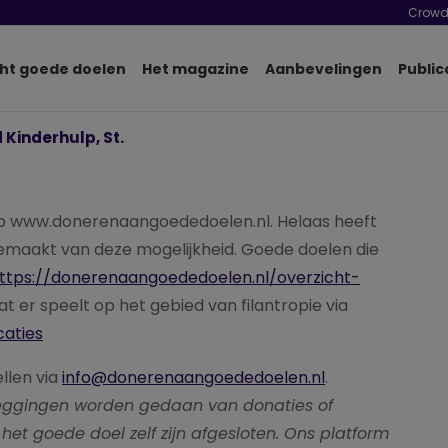
Crowd
ht goede doelen
Het magazine
Aanbevelingen
Public
 Kinderhulp, St.
p www.donerenaangoededoelen.nl. Helaas heeft
gemaakt van deze mogelijkheid. Goede doelen die
ttps://donerenaangoededoelen.nl/overzicht-
wat er speelt op het gebied van filantropie via
caties
ellen via
info@donerenaangoededoelen.nl
.
pzeggingen worden gedaan van donaties of
het goede doel zelf zijn afgesloten. Ons platform