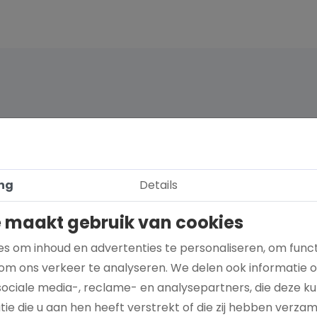
ng
Details
 maakt gebruik van cookies
s om inhoud en advertenties te personaliseren, om funct
om ons verkeer te analyseren. We delen ook informatie 
sociale media-, reclame- en analysepartners, die deze 
Hoe kies je een goed doel dat écht bij je
ie die u aan hen heeft verstrekt of die zij hebben verza