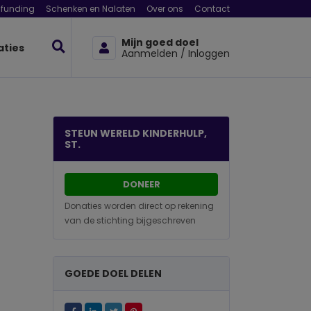
funding
Schenken en Nalaten
Over ons
Contact
Mijn goed doel
aties
Aanmelden / Inloggen
STEUN WERELD KINDERHULP,
ST.
DONEER
Donaties worden direct op rekening
van de stichting bijgeschreven
GOEDE DOEL DELEN