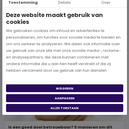
Toestemming
Details
Over
Wanneer je besluit om een steentje bij te dragen aan een betere
wereld, neem je een prachtig besluit. Jouw donatie kan het ve...
Deze website maakt gebruik van
cookies
BEKIJK MEER
We gebruiken cookies om inhoud en advertenties te
personaliseren, om functies voor sociale media te bieden en
om ons verkeer te analyseren. We delen ook informatie over
uw gebruik van onze site met onze sociale media-, reclame-
en analysepartners, die deze kunnen combineren met
andere informatie die u aan hen heeft verstrekt of die zij
hebben verzameld door uw gebruik van hun diensten.
WEIGEREN
AANPASSEN
ALLES TOESTAAN
Is een goed doel betrouwbaar? 5 manieren om dit