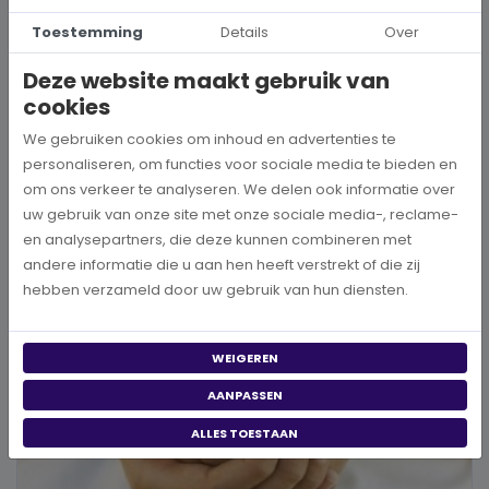
Hoe kies je een goed doel dat écht bij je past?
Toestemming
Details
Over
Wanneer je besluit om een steentje bij te dragen aan een betere
Deze website maakt gebruik van
wereld, neem je een prachtig besluit. Jouw donatie kan het ve...
cookies
We gebruiken cookies om inhoud en advertenties te
BEKIJK MEER
personaliseren, om functies voor sociale media te bieden en
om ons verkeer te analyseren. We delen ook informatie over
uw gebruik van onze site met onze sociale media-, reclame-
en analysepartners, die deze kunnen combineren met
andere informatie die u aan hen heeft verstrekt of die zij
hebben verzameld door uw gebruik van hun diensten.
WEIGEREN
AANPASSEN
ALLES TOESTAAN