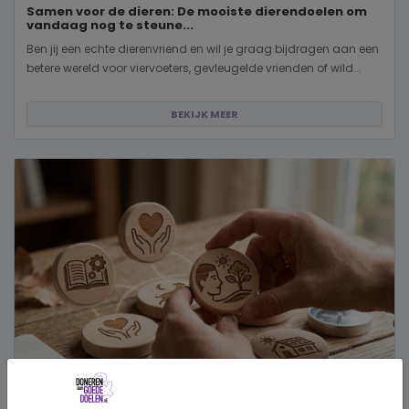
Samen voor de dieren: De mooiste dierendoelen om
vandaag nog te steune...
Ben jij een echte dierenvriend en wil je graag bijdragen aan een
betere wereld voor viervoeters, gevleugelde vrienden of wild...
BEKIJK MEER