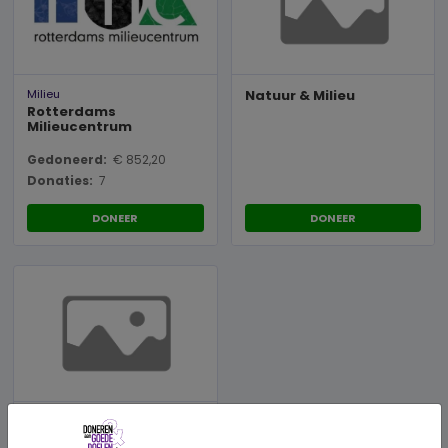
Milieu
Natuur & Milieu
Rotterdams
Milieucentrum
Gedoneerd:
€ 852,20
Donaties:
7
DONEER
DONEER
De Gezonde Stad