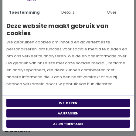
DONEER
Toestemming
Details
Over
Deze website maakt gebruik van
cookies
Wilt u ook het milieu ondersteunen
We gebruiken cookies om inhoud en advertenties te
Op Doneren aan Goede Doelen proberen wij zo\'n compleet
personaliseren, om functies voor sociale media te bieden en
mogelijk aanbod te verzamelen voor alle stichtingen en
om ons verkeer te analyseren. We delen ook informatie over
fondsen vanuit Nederland die zich inzetten voor het milieu. Er
uw gebruik van onze site met onze sociale media-, reclame-
veel verschillende organisaties die uw financiële steun heel
en analysepartners, die deze kunnen combineren met
goed kunnen gebruiken. Door een steentje bij te dragen in de
andere informatie die u aan hen heeft verstrekt of die zij
strijd tegen dierenleed, kunnen deze stichtingen hulp bieden
hebben verzameld door uw gebruik van hun diensten.
aan de dieren die dit zo hard nodig zijn. De goede doelen
zetten zich niet alleen in voor het milieu in in Nederland, maar
WEIGEREN
ook in het buitenland, waar de hulp zo hard nodig is, zetten de
doelen zich in.
AANPASSEN
Hoe werkt Doneren Aan Goede
ALLES TOESTAAN
Doelen?