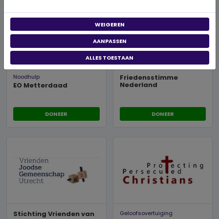
WEIGEREN
AANPASSEN
ALLES TOESTAAN
Noodhulp
Friedensstimme
Nederland
EO Metterdaad
DONEER
DONEER
Stichting Vrienden van
Geloofsovertuiging