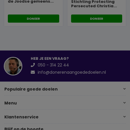
de Joodse gemeens...
Stichting Protecting
Persecuted Christia...
DONEER
DONEER
HEB JE EEN VRAAG?
050 - 314 22 44
info@donerenaangoededoelen.nl
Populaire goede doelen
Menu
Klantenservice
Blijf op de hoogte