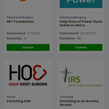
Geloofsovertuiging
Geloofsovertuiging
NET Foundation
Help Hour of Power Gods
liefde in elke h...
Gedoneerd:
€ 425,00
Gedoneerd:
€ 6.367,47
Donaties:
10
Donaties:
88
DONEER
DONEER
Armen
Christelijk
Stichting HOE
Stichting In de Rechte
Straat