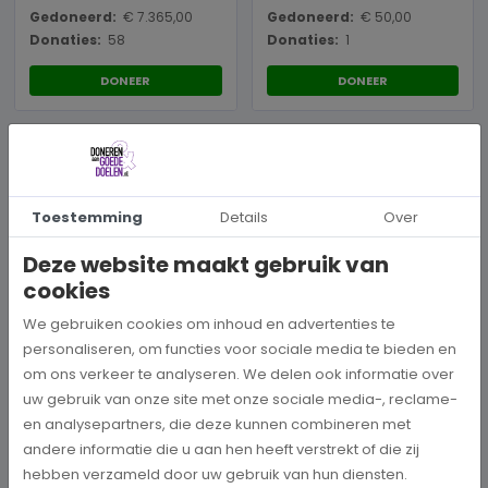
Gedoneerd:
€ 7.365,00
Gedoneerd:
€ 50,00
Donaties:
58
Donaties:
1
DONEER
DONEER
Toestemming
Details
Over
Deze website maakt gebruik van
cookies
Musea
Christenen voor Israël
Bijbels Museum
We gebruiken cookies om inhoud en advertenties te
personaliseren, om functies voor sociale media te bieden en
om ons verkeer te analyseren. We delen ook informatie over
Gedoneerd:
€ 378,00
Donaties:
6
uw gebruik van onze site met onze sociale media-, reclame-
en analysepartners, die deze kunnen combineren met
DONEER
DONEER
andere informatie die u aan hen heeft verstrekt of die zij
hebben verzameld door uw gebruik van hun diensten.