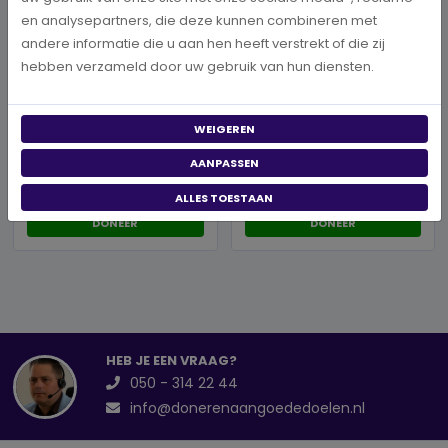
en analysepartners, die deze kunnen combineren met
andere informatie die u aan hen heeft verstrekt of die zij
hebben verzameld door uw gebruik van hun diensten.
WEIGEREN
Musea
Musea
AANPASSEN
Stichting Cultuurforum
Stichting Museum van
Aardenburg
het Nederlandse Uur...
ALLES TOESTAAN
DONEER
DONEER
HEB JE EEN VRAAG?
050 - 314 22 44
info@donerenaangoededoelen.nl