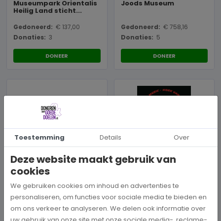
Museumpark Orientalis
Joods Museum
Heilig Land sticht...
Gedoneerd:
€ 137,00
Gedoneerd:
€ 758,16
Donaties:
3
Donaties:
5
DONEER
DONEER
Toestemming
Details
Over
Musea
Museum RockArt /
Deze website maakt gebruik van
Stichting Rock & Art
Het
cookies
Ha...
Scheepvaartmuseum
We gebruiken cookies om inhoud en advertenties te
DONEER
DONEER
personaliseren, om functies voor sociale media te bieden en
om ons verkeer te analyseren. We delen ook informatie over
uw gebruik van onze site met onze sociale media-, reclame-