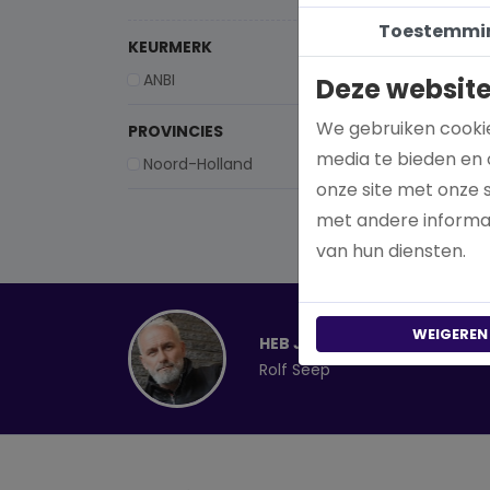
Toestemmi
Cult
KEURMERK
Sti
Fou
ANBI
Deze website
We gebruiken cookie
PROVINCIES
media te bieden en 
Noord-Holland
onze site met onze 
met andere informat
van hun diensten.
WEIGEREN
HEB JE EEN VRAAG?
Rolf Seep