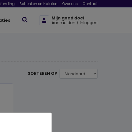
funding
Schenken en Nalaten
Over ons
Contact
Mijn goed doel
aties
Aanmelden / Inloggen
SORTEREN OP