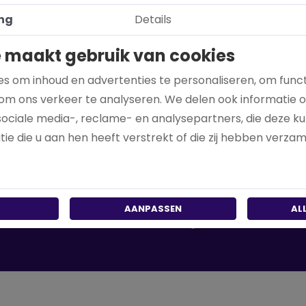
ng
Details
uur
Holland Baroque
chting Young Pianist
ndation
 maakt gebruik van cookies
DONEER
DONEER
s om inhoud en advertenties te personaliseren, om funct
om ons verkeer te analyseren. We delen ook informatie 
sociale media-, reclame- en analysepartners, die deze 
ie die u aan hen heeft verstrekt of die zij hebben verza
AANPASSEN
AL
050 - 314 22 44