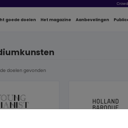
Crowd
ht goede doelen
Het magazine
Aanbevelingen
Public
diumkunsten
de doelen
gevonden