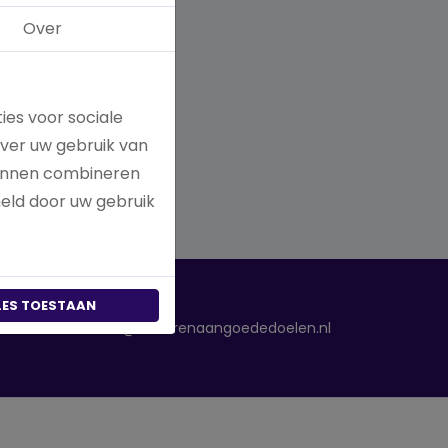
Over
ies voor sociale
over uw gebruik van
kunnen combineren
meld door uw gebruik
LES TOESTAAN
info@donerenaangoededoelen.nl